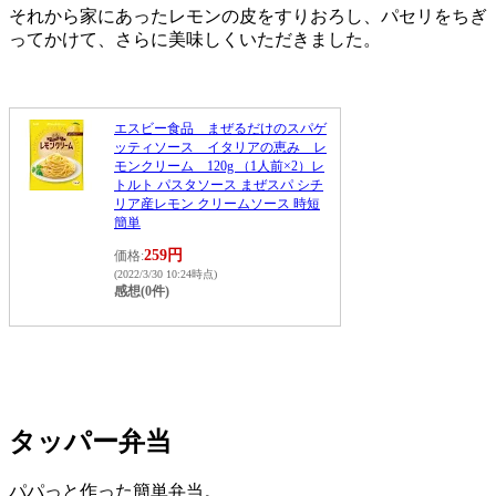
それから家にあったレモンの皮をすりおろし、パセリをちぎ
ってかけて、さらに美味しくいただきました。
エスビー食品 まぜるだけのスパゲ
ッティソース イタリアの恵み レ
モンクリーム 120g （1人前×2）レ
トルト パスタソース まぜスパ シチ
リア産レモン クリームソース 時短
簡単
259円
価格:
(2022/3/30 10:24時点)
感想(0件)
タッパー弁当
パパっと作った簡単弁当。