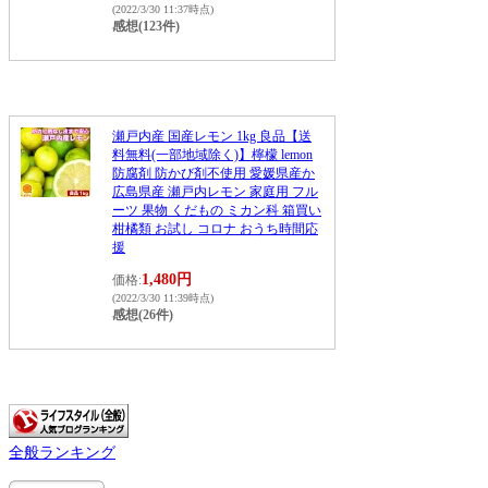
(2022/3/30 11:37時点)
感想(123件)
瀬戸内産 国産レモン 1kg 良品【送
料無料(一部地域除く)】檸檬 lemon
防腐剤 防かび剤不使用 愛媛県産か
広島県産 瀬戸内レモン 家庭用 フル
ーツ 果物 くだもの ミカン科 箱買い
柑橘類 お試し コロナ おうち時間応
援
1,480円
価格:
(2022/3/30 11:39時点)
感想(26件)
全般ランキング