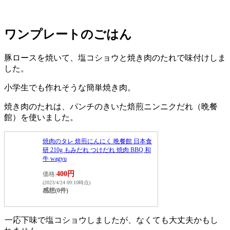
ワンプレートのごはん
豚ロースを焼いて、塩コショウと焼き肉のたれで味付けしま
した。
小学生でも作れそうな簡単焼き肉。
焼き肉のたれは、パンチのきいた焙煎ニンニクだれ（晩餐
館）を使いました。
焼肉のタレ 焙煎にんにく 晩餐館 日本食
研 210g もみだれ つけだれ 焼肉 BBQ 和
牛 wagyu
400円
価格:
(2023/4/24 09:10時点)
感想(0件)
一応下味で塩コショウしましたが、なくても大丈夫かもし