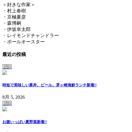
＜好きな作家＞
・村上春樹
・京極夏彦
・森博嗣
・伊坂幸太郎
・レイモンドチャンドラー
・ポールオースター
最近の投稿
料理
時短で美味しい豚丼。ビール。茅ヶ崎海鮮ランチ
新着!!
8月 5, 2026
料理
お腹いっぱい夏野菜
新着!!