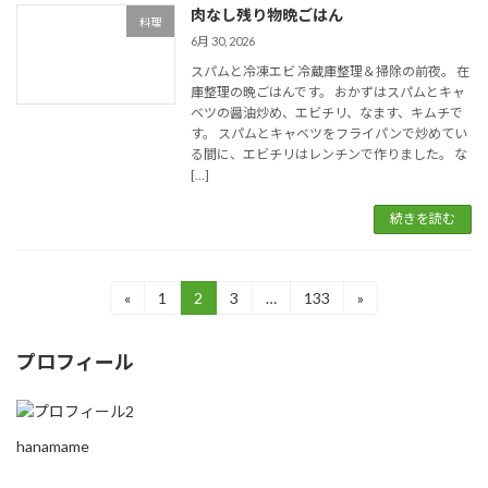
肉なし残り物晩ごはん
料理
6月 30, 2026
スパムと冷凍エビ 冷蔵庫整理＆掃除の前夜。 在
庫整理の晩ごはんです。 おかずはスパムとキャ
ベツの醤油炒め、エビチリ、なます、キムチで
す。 スパムとキャベツをフライパンで炒めてい
る間に、エビチリはレンチンで作りました。 な
[…]
続きを読む
投
«
1
2
3
…
133
»
固
固
固
固
定
定
定
定
稿
ペ
ペ
ペ
ペ
プロフィール
ー
ー
ー
ー
ナ
ジ
ジ
ジ
ジ
ビ
ゲ
hanamame
ー