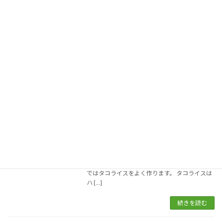
7月 4, 2026
ワンパンパスタ フライパンひとつでソースから
麺を茹でるところまで全部完結する、気軽なワ
ンパンパスタ。 具はささみ、赤ピーマン、豆
苗、セロリです。 ささみと冷蔵庫に余っていた
野菜たちで作りました。 フライパンにオリーブ
オイ […]
続きを読む
合い挽き肉料理
料理
7月 2, 2026
タコライス風ワンプレート 合い挽き肉（牛６：
豚４）を使った料理というと、まずハンバー
グ。 そしてキーマカレー。 個人的にはそのふた
つが定番のような気がします。 あとは、我が家
ではタコライスをよく作ります。 タコライスは
ハ […]
続きを読む