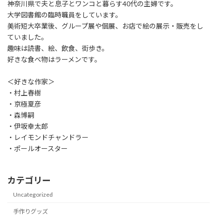
神奈川県で夫と息子とワンコと暮らす40代の主婦です。
シ
大学図書館の臨時職員をしています。
美術短大卒業後、グループ展や個展、お店で絵の展示・販売をし
ョ
ていました。
ン
趣味は読書、絵、飲食、街歩き。
好きな食べ物はラーメンです。
＜好きな作家＞
・村上春樹
・京極夏彦
・森博嗣
・伊坂幸太郎
・レイモンドチャンドラー
・ポールオースター
カテゴリー
Uncategorized
手作りグッズ