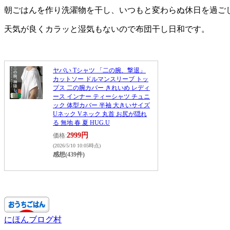
朝ごはんを作り洗濯物を干し、いつもと変わらぬ休日を過ご
天気が良くカラッと湿気もないので布団干し日和です。
ヤバい Tシャツ 「二の腕、撃退」
カットソー ドルマンスリーブ トッ
プス 二の腕カバー きれいめ レディ
ース インナー ティーシャツ チュニ
ック 体型カバー 半袖 大きいサイズ
Uネック Vネック 丸首 お尻が隠れ
る 無地 春 夏 HUG.U
2999円
価格:
(2026/5/10 10:05時点)
感想(439件)
にほんブログ村