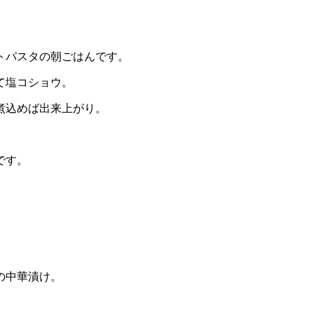
トパスタの朝ごはんです。
て塩コショウ。
煮込めば出来上がり。
です。
の中華漬け。