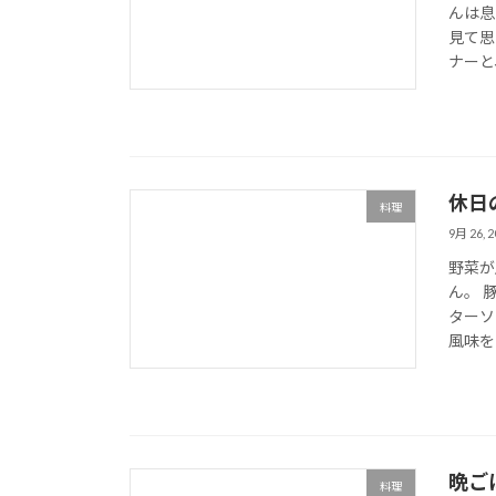
んは息
見て思
ナーと
休日
料理
9月 26, 2
野菜が
ん。 
ターソ
風味を
晩ご
料理