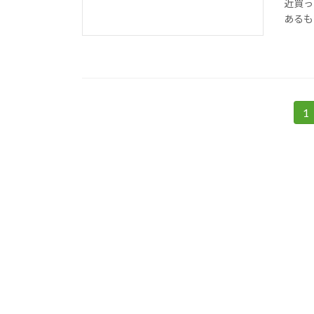
近買っ
あるも
投
1
固
定
稿
ペ
ナ
ー
ジ
ビ
ゲ
ー
シ
ョ