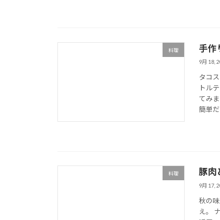
手作
料理
9月 18, 2
タコス
トルテ
てみま
簡単だ 
豚肉
料理
9月 17, 2
秋の味
え。 