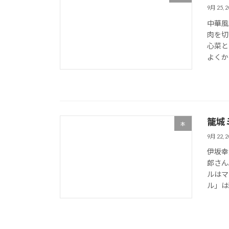
9月 25, 2
中華風
肉を切
心菜と
よくか
籠城
本
9月 22, 2
伊坂幸
郎さん
ルはマ
ル」は