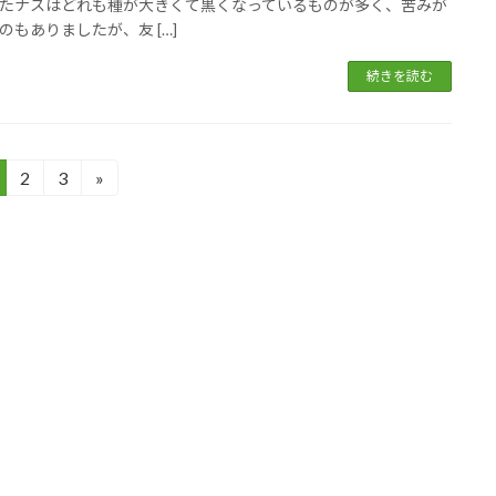
たナスはどれも種が大きくて黒くなっているものが多く、苦みが
のもありましたが、友 […]
続きを読む
2
3
»
固
固
定
定
ペ
ペ
ー
ー
ジ
ジ