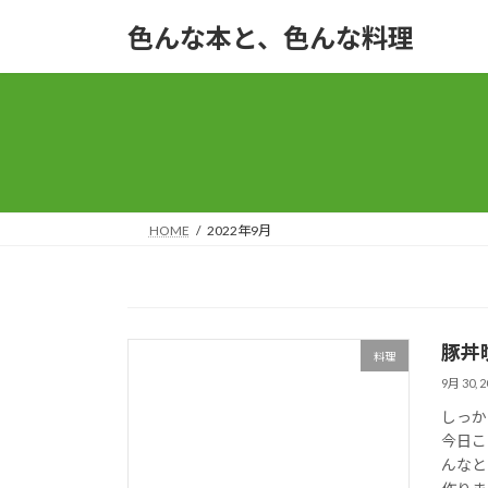
コ
ナ
色んな本と、色んな料理
ン
ビ
テ
ゲ
ン
ー
ツ
シ
へ
ョ
ス
ン
キ
に
ッ
移
HOME
2022年9月
プ
動
豚丼
料理
9月 30, 2
しっか
今日こ
んなと