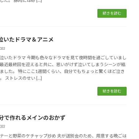
した。 豚肉には砂 […]
続きを読む
泣いたドラマ＆アニメ
022
泣いたドラマ 今期も色々なドラマを見て夜時間を過ごしていまし
最近最終回を迎えると共に、思いがけず泣いてしまうシーンが結
ました。 特にここ1週間くらい、自分でもちょっと驚くほど泣き
。 ストレスのせい […]
続きを読む
0分で作れるメインのおかず
022
ナーと野菜のケチャップ炒め 夫が送別会のため、用意する晩ごは