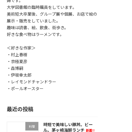
婦です。
大学図書館の臨時職員をしています。
美術短大卒業後、グループ展や個展、お店で絵の
展示・販売をしていました。
趣味は読書、絵、飲食、街歩き。
好きな食べ物はラーメンです。
＜好きな作家＞
・村上春樹
・京極夏彦
・森博嗣
・伊坂幸太郎
・レイモンドチャンドラー
・ポールオースター
最近の投稿
時短で美味しい豚丼。ビー
料理
ル。茅ヶ崎海鮮ランチ
新着!!