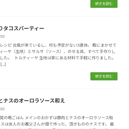
続きを読む
りタコスパーティー
022
レシピ 台風が来ているし、何も予定がない3連休。 暇にまかせて
ィーヤ（生地）とサルサ（ソース）、のせる具、すべて手作りし
した。 トルティーヤ 生地は家にある材料で手軽に作りました。
[…]
続きを読む
とナスのオーロラソース和え
022
覚の晩ごはん メインのおかずは豚肉とナスのオーロラソース和
ナスは友人のお義父さんが畑で作った、頂きもののナスです。 最