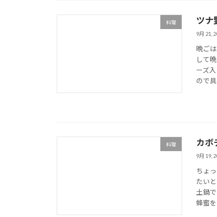
ツナ
料理
9月 21, 2
晩ごは
して晩
ーズ入
ので具
カボ
料理
9月 19, 2
ちょっ
たいと
土鍋で
蜂蜜を