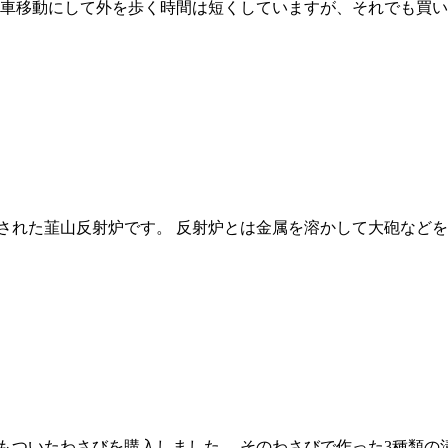
く車移動にして外を歩く時間は短くしていますが、それでも買
登録された韮山反射炉です。 反射炉とは金属を溶かして大砲な
もついたわさびを購入しました。 そのわさびで作った3種類の