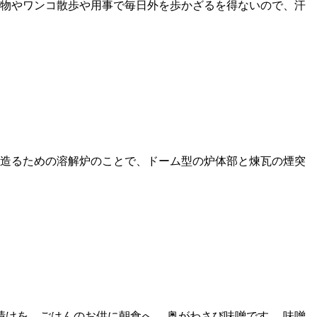
い物やワンコ散歩や用事で毎日外を歩かざるを得ないので、汗
どを造るための溶解炉のことで、ドーム型の炉体部と煉瓦の煙突
漬けを、ごはんのお供に朝食へ。 奥がわさび味噌です。 味噌