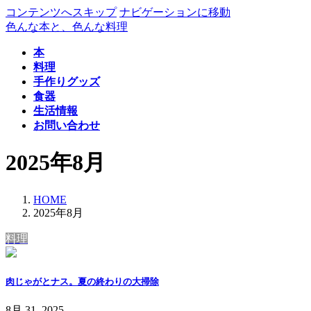
コンテンツへスキップ
ナビゲーションに移動
色んな本と、色んな料理
本
料理
手作りグッズ
食器
生活情報
お問い合わせ
2025年8月
HOME
2025年8月
料理
肉じゃがとナス。夏の終わりの大掃除
8月 31, 2025