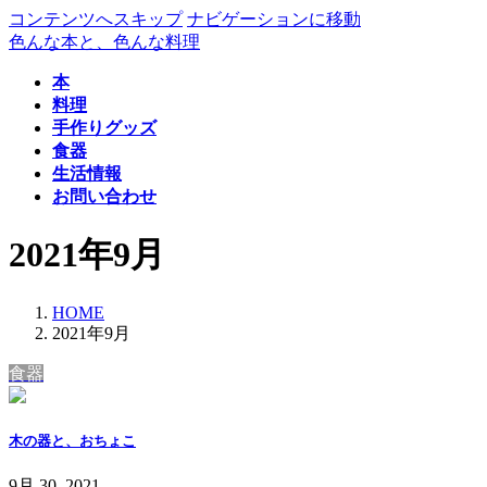
コンテンツへスキップ
ナビゲーションに移動
色んな本と、色んな料理
本
料理
手作りグッズ
食器
生活情報
お問い合わせ
2021年9月
HOME
2021年9月
食器
木の器と、おちょこ
9月 30, 2021