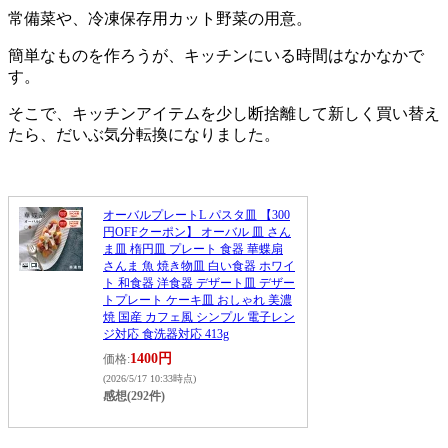
常備菜や、冷凍保存用カット野菜の用意。
簡単なものを作ろうが、キッチンにいる時間はなかなかで
す。
そこで、キッチンアイテムを少し断捨離して新しく買い替え
たら、だいぶ気分転換になりました。
オーバルプレートL パスタ皿 【300
円OFFクーポン】 オーバル 皿 さん
ま皿 楕円皿 プレート 食器 華蝶扇
さんま 魚 焼き物皿 白い食器 ホワイ
ト 和食器 洋食器 デザート皿 デザー
トプレート ケーキ皿 おしゃれ 美濃
焼 国産 カフェ風 シンプル 電子レン
ジ対応 食洗器対応 413g
1400円
価格:
(2026/5/17 10:33時点)
感想(292件)