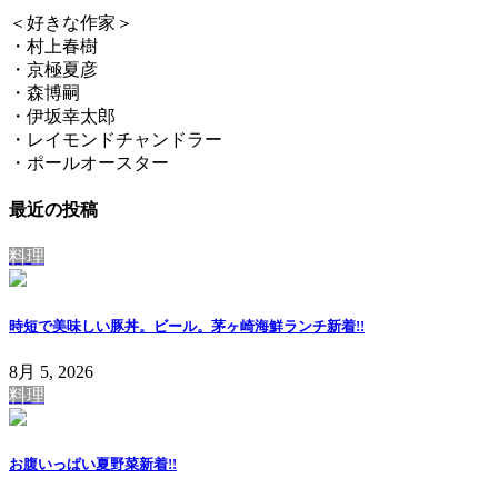
＜好きな作家＞
・村上春樹
・京極夏彦
・森博嗣
・伊坂幸太郎
・レイモンドチャンドラー
・ポールオースター
最近の投稿
料理
時短で美味しい豚丼。ビール。茅ヶ崎海鮮ランチ
新着!!
8月 5, 2026
料理
お腹いっぱい夏野菜
新着!!