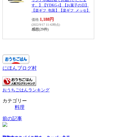
す。】【YDKG-t】【お菓子の日】
【楽ギフ_包装】【楽ギフ_メッセ】
1,188円
価格:
(2022/9/17 11:42時点)
感想(29件)
にほんブログ村
おうちごはんランキング
カテゴリー
料理
前の記事