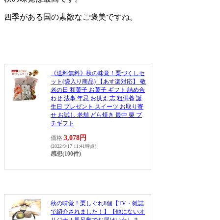
四季がある国の素敵なご褒美ですね。
《送料無料》秋の味覚！栗づくしセ
ット(袋入り商品) 【あす楽対応】 敬
老の日 和菓子 お菓子 ギフト 詰め合
わせ 法事 年忌 お供え 志 粗供養 誕
生日 プレゼント スイーツ お取り寄
せ お試し 老舗 どら焼き 最中 栗 プ
チギフト
3,078円
価格:
(2022/9/17 11:41時点)
感想(100件)
秋の味覚！栗しぐれ8個【TV・雑誌
で紹介されました！】【他にないオ
リジナル風呂敷でお届けいたしま