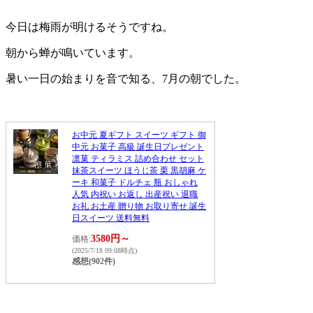
今日は梅雨が明けるそうですね。
朝から蝉が鳴いています。
暑い一日の始まりを音で知る、7月の朝でした。
お中元 夏ギフト スイーツ ギフト 御
中元 お菓子 高級 誕生日プレゼント
凛菓 ティラミス 詰め合わせ セット
抹茶スイーツ ほうじ茶 栗 黒胡麻 ケ
ーキ 和菓子 ドルチェ 瓶 おしゃれ
人気 内祝い お返し 出産祝い 退職
お礼 お土産 贈り物 お取り寄せ 誕生
日スイーツ 送料無料
3580円～
価格:
(2025/7/18 09:08時点)
感想(902件)