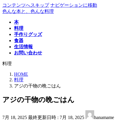
コンテンツへスキップ
ナビゲーションに移動
色んな本と、色んな料理
本
料理
手作りグッズ
食器
生活情報
お問い合わせ
料理
HOME
料理
アジの干物の晩ごはん
アジの干物の晩ごはん
7月 18, 2025
最終更新日時 :
7月 18, 2025
hanamame