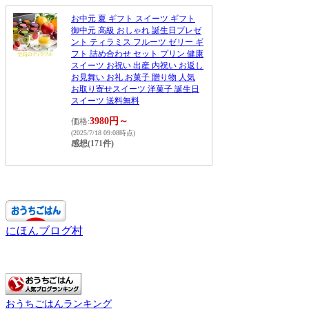
お中元 夏 ギフト スイーツ ギフト
御中元 高級 おしゃれ 誕生日プレゼ
ント ティラミス フルーツ ゼリー ギ
フト 詰め合わせ セット プリン 健康
スイーツ お祝い 出産 内祝い お返し
お見舞い お礼 お菓子 贈り物 人気
お取り寄せスイーツ 洋菓子 誕生日
スイーツ 送料無料
3980円～
価格:
(2025/7/18 09:08時点)
感想(171件)
にほんブログ村
おうちごはんランキング