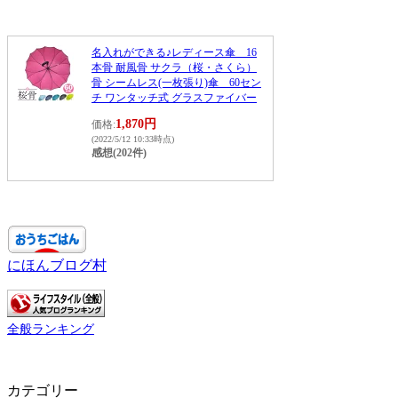
名入れができる♪レディース傘 16
本骨 耐風骨 サクラ（桜・さくら）
骨 シームレス(一枚張り)傘 60セン
チ ワンタッチ式 グラスファイバー
1,870円
価格:
(2022/5/12 10:33時点)
感想(202件)
にほんブログ村
全般ランキング
カテゴリー