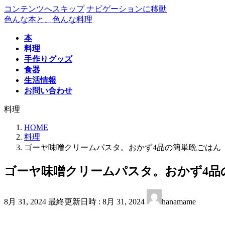
コンテンツへスキップ
ナビゲーションに移動
色んな本と、色んな料理
本
料理
手作りグッズ
食器
生活情報
お問い合わせ
料理
HOME
料理
ゴーヤ味噌クリームパスタ。おかず4品の簡単晩ごはん
ゴーヤ味噌クリームパスタ。おかず4品
8月 31, 2024
最終更新日時 :
8月 31, 2024
hanamame