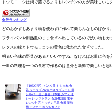
トウモロコシは鍋で茹でるよりもレンチンの方が美味しいし
全般ランキング
どのおかずもあまり頭を使わずに作れて楽ちんなものばかり
フライパンや耐熱皿のまま食卓へ出しているので洗い物もカ
レタスの緑とトウモロコシの黄色に救われた食卓でした。
明るい色味の野菜があるといいですね。なければお皿に色を
一皿の料理を一つの食材で作るのは意外と新鮮で楽しいと思
【10%OFF】 パスタ皿 おしゃれ 食
器 ジェラゾ 24cm パスタプレート 皿
シルバー 黒い食器 日本製 カフェ オ
シャレ レストラン 食洗機対応 電子
レンジ対応 キッチン用品 食器 業務
用 ディナー おうちカフェ