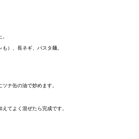
た。
レも）、長ネギ、パスタ麺。
にツナ缶の油で炒めます。
加えてよく混ぜたら完成です。