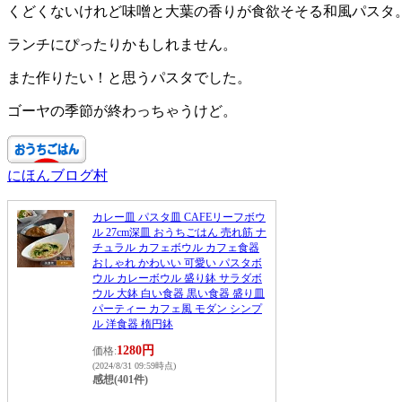
くどくないけれど味噌と大葉の香りが食欲そそる和風パスタ
ランチにぴったりかもしれません。
また作りたい！と思うパスタでした。
ゴーヤの季節が終わっちゃうけど。
にほんブログ村
カレー皿 パスタ皿 CAFEリーフボウ
ル 27cm深皿 おうちごはん 売れ筋 ナ
チュラル カフェボウル カフェ食器
おしゃれ かわいい 可愛い パスタボ
ウル カレーボウル 盛り鉢 サラダボ
ウル 大鉢 白い食器 黒い食器 盛り皿
パーティー カフェ風 モダン シンプ
ル 洋食器 楕円鉢
1280円
価格:
(2024/8/31 09:59時点)
感想(401件)