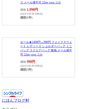
ス メール便不可 22aw coca コカ
1,990円
価格:
(2023/5/30 09:42時点)
感想(1件)
セール★2490円→990円 フェイクスウェ
ード レディース ショルダーバッグ ミニ
バッグ スクエアバッグ 無地 メール便不
可 22aw coca コカ
990円
価格:
(2023/5/30 09:41時点)
感想(3件)
にほんブログ村