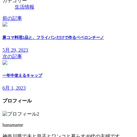
カテゴリー
生活情報
前の記事
豚コマ料理2品と、フライパンだけで作るペペロンチーノ
5月 29, 2023
次の記事
一年中使えるキャップ
6月 1, 2023
プロフィール
hanamame
神奈川県で夫と息子とワンコと暮らす40代の主婦です。