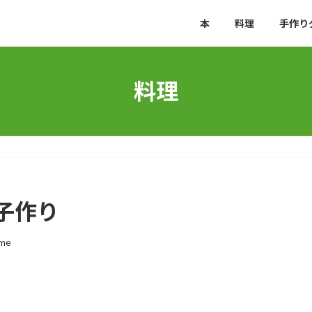
本
料理
手作り
料理
子作り
me