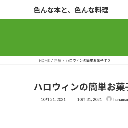
コ
ナ
色んな本と、色んな料理
ン
ビ
テ
ゲ
ン
ー
ツ
シ
へ
ョ
ス
ン
キ
に
ッ
移
HOME
料理
ハロウィンの簡単お菓子作り
プ
動
ハロウィンの簡単お菓
最
10月 31, 2021
10月 31, 2021
hanama
終
更
新
日
時