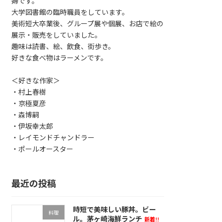
婦です。
大学図書館の臨時職員をしています。
美術短大卒業後、グループ展や個展、お店で絵の
展示・販売をしていました。
趣味は読書、絵、飲食、街歩き。
好きな食べ物はラーメンです。
＜好きな作家＞
・村上春樹
・京極夏彦
・森博嗣
・伊坂幸太郎
・レイモンドチャンドラー
・ポールオースター
最近の投稿
時短で美味しい豚丼。ビー
料理
ル。茅ヶ崎海鮮ランチ
新着!!