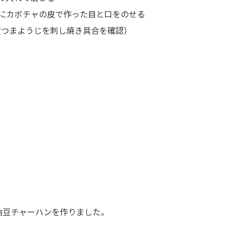
にカボチャの皮で作った目と口をのせる
一度つまようじを刺し焼き具合を確認）
。
納豆チャーハンを作りました。