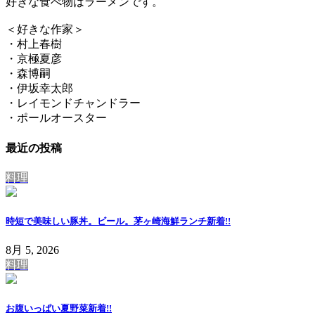
好きな食べ物はラーメンです。
＜好きな作家＞
・村上春樹
・京極夏彦
・森博嗣
・伊坂幸太郎
・レイモンドチャンドラー
・ポールオースター
最近の投稿
料理
時短で美味しい豚丼。ビール。茅ヶ崎海鮮ランチ
新着!!
8月 5, 2026
料理
お腹いっぱい夏野菜
新着!!