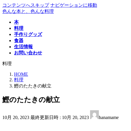
コンテンツへスキップ
ナビゲーションに移動
色んな本と、色んな料理
本
料理
手作りグッズ
食器
生活情報
お問い合わせ
料理
HOME
料理
鰹のたたきの献立
鰹のたたきの献立
10月 20, 2023
最終更新日時 :
10月 20, 2023
hanamame