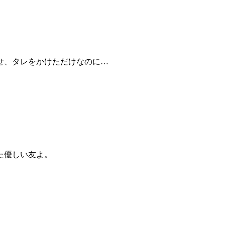
せ、タレをかけただけなのに…
。
た優しい友よ。