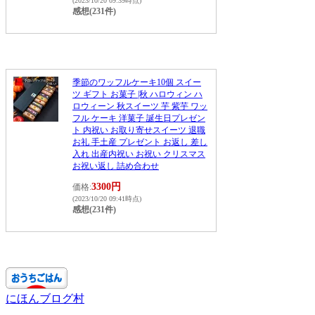
(2023/10/20 09:39時点)
感想(231件)
季節のワッフルケーキ10個 スイー
ツ ギフト お菓子 |秋 ハロウィン ハ
ロウィーン 秋スイーツ 芋 紫芋 ワッ
フル ケーキ 洋菓子 誕生日プレゼン
ト 内祝い お取り寄せスイーツ 退職
お礼 手土産 プレゼント お返し 差し
入れ 出産内祝い お祝い クリスマス
お祝い返し 詰め合わせ
3300円
価格:
(2023/10/20 09:41時点)
感想(231件)
にほんブログ村