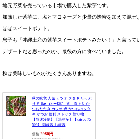
地元野菜を売っている市場で購入した紫芋です。
加熱した紫芋に、塩とマヨネーズと少量の蜂蜜を加えて混ぜ
ほぼスイートポテト。
息子も「沖縄土産の紫芋スイートポテトみたい！」と言って
デザートだと思ったのか、最後の方に食べていました。
秋は美味しいものがたくさんありますね。
秋の味覚 人気 カツオ タタキ たっぷ
り 約1kg （3〜4本） 背・腹あり か
つおたたき カツオ 鰹 かつおのタタ
キ かつお 便利 ストック 贈り物
【急速冷凍】【焼津産】【katsuo 75-
505】 御歳暮 お歳暮
2980円
価格: