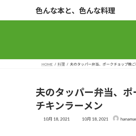
コ
ナ
色んな本と、色んな料理
ン
ビ
テ
ゲ
ン
ー
ツ
シ
へ
ョ
ス
ン
キ
に
ッ
移
HOME
料理
夫のタッパー弁当、ポークチョップ晩ご
プ
動
夫のタッパー弁当、ポ
チキンラーメン
最
10月 18, 2021
10月 18, 2021
hanama
終
更
新