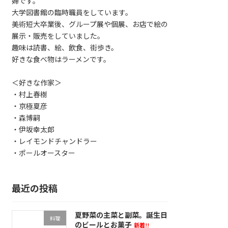
婦です。
大学図書館の臨時職員をしています。
美術短大卒業後、グループ展や個展、お店で絵の
展示・販売をしていました。
趣味は読書、絵、飲食、街歩き。
好きな食べ物はラーメンです。
＜好きな作家＞
・村上春樹
・京極夏彦
・森博嗣
・伊坂幸太郎
・レイモンドチャンドラー
・ポールオースター
最近の投稿
夏野菜の主菜と副菜。誕生日
料理
のビールとお菓子
新着!!