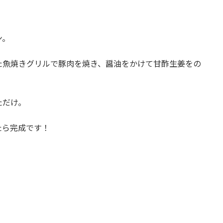
ン。
た魚焼きグリルで豚肉を焼き、醤油をかけて甘酢生姜をの
ただけ。
たら完成です！