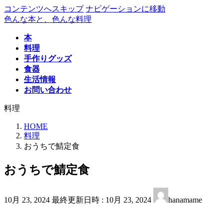
コンテンツへスキップ
ナビゲーションに移動
色んな本と、色んな料理
本
料理
手作りグッズ
食器
生活情報
お問い合わせ
料理
HOME
料理
おうちで鯖定食
おうちで鯖定食
10月 23, 2024
最終更新日時 :
10月 23, 2024
hanamame