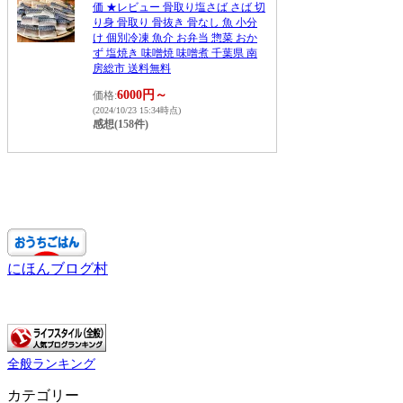
価 ★レビュー 骨取り塩さば さば 切
り身 骨取り 骨抜き 骨なし 魚 小分
け 個別冷凍 魚介 お弁当 惣菜 おか
ず 塩焼き 味噌焼 味噌煮 千葉県 南
房総市 送料無料
6000円～
価格:
(2024/10/23 15:34時点)
感想(158件)
にほんブログ村
全般ランキング
カテゴリー