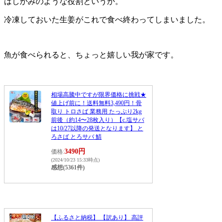
はしかみのような役割というか。
冷凍しておいた生姜がこれで食べ終わってしまいました。
魚が食べられると、ちょっと嬉しい我が家です。
相場高騰中ですが限界価格に挑戦★
値上げ前に！送料無料3,490円！骨
取り トロさば 業務用 たっぷり2kg
前後（約14〜28枚入り）【c.塩サバ
は10/27以降の発送となります】 と
ろさば とろサバ 鯖
3490円
価格:
(2024/10/23 15:33時点)
感想(5361件)
【ふるさと納税】 【訳あり】 高評