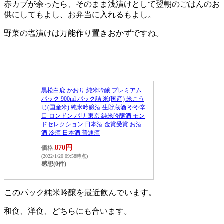
赤カブが余ったら、そのまま浅漬けとして翌朝のごはんのお
供にしてもよし、お弁当に入れるもよし。
野菜の塩漬けは万能作り置きおかずですね。
黒松白鹿 かおり 純米吟醸 プレミアム
パック 900ml パック詰 米(国産) 米こう
じ(国産米) 純米吟醸酒 生貯蔵酒 やや辛
口 ロンドン パリ 東京 純米吟醸酒 モン
ドセレクション 日本酒 金賞受賞 お酒
酒 冷酒 日本酒 普通酒
870円
価格:
(2022/1/20 09:58時点)
感想(0件)
このパック純米吟醸を最近飲んでいます。
和食、洋食、どちらにも合います。