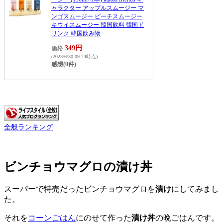
ャラクター アップルスムージー マ
ンゴスムージー ピーチスムージー
キウイスムージー 韓国飲料 韓国ド
リンク 韓国飲み物
349円
価格:
(2023/6/30 09:24時点)
感想(0件)
全般ランキング
ビンチョウマグロの漬け丼
スーパーで特売だったビンチョウマグロを
漬け
にしてみまし
た。
それを
コーンごはん
にのせて作った
漬け丼
の晩ごはんです。