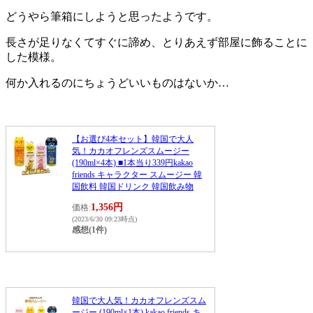
どうやら筆箱にしようと思ったようです。
長さが足りなくてすぐに諦め、とりあえず部屋に飾ることに
した模様。
何か入れるのにちょうどいいものはないか…
【お選び4本セット】韓国で大人
気！カカオフレンズスムージー
(190ml×4本) ■1本当り339円kakao
friends キャラクター スムージー 韓
国飲料 韓国ドリンク 韓国飲み物
1,356円
価格:
(2023/6/30 09:23時点)
感想(1件)
韓国で大人気！カカオフレンズスム
ージー (190ml×1本) kakao friends キ