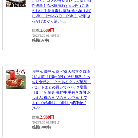
グロと、コクのあるタレはご飯と相
性抜群！流水解凍わずか5分（ご飯
のお供 手巻き寿し 海鮮 食べ物 お試
し dk）《ref-bkk1》〈bkk1〉yd9[[ぶ
っかけまぐろ漬け-3p]
1,680円
価格:
(2023/6/30 09:49時点)
感想(56件)
お中元 御中元 食べ物 天然マグロ漬
け5人前（110g×5袋）送料無料 もっ
ちり食感とコクのあるタレが絶品！
2セットまとめ買いで2パック増量
（まぐろ 刺身 海鮮丼 手巻き寿司 お
つまみ 母の日 父の日 お中元 ギフ
ト）《ref-dk1》〈dk1〉yd5[[鮪づ
け-5p]
2,980円
価格:
(2023/6/30 09:51時点)
感想(500件)