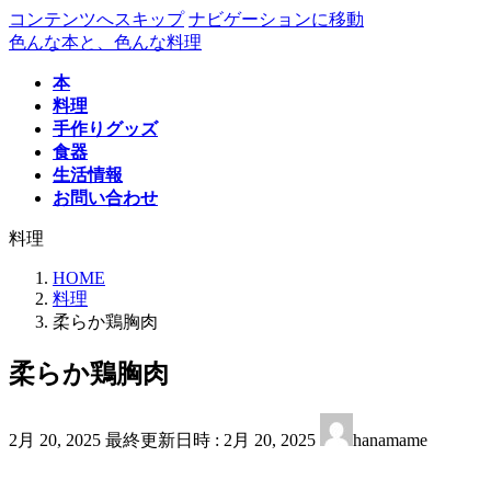
コンテンツへスキップ
ナビゲーションに移動
色んな本と、色んな料理
本
料理
手作りグッズ
食器
生活情報
お問い合わせ
料理
HOME
料理
柔らか鶏胸肉
柔らか鶏胸肉
2月 20, 2025
最終更新日時 :
2月 20, 2025
hanamame