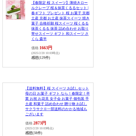
【春限定 桜 スイーツ】薄焼きロー
ルクレープ 桜＆抹茶くるるセット |
春ギフト プレゼント 桜 お菓子 京都
土産 京都 お土産 抹茶スイーツ 焼き
菓子 合格祈願 桜スイーツ 桜くるる
抹茶くるる 抹茶 詰め合わせ お取り
寄せスイーツ ギフト 和スイーツ さ
くら 森半
1663円
価格:
(2025/2/20 10:03時点)
感想(129件)
【送料無料】桜 スイーツ お試しセット
母の日 お菓子 ギフト なら！春限定！卒
業 お祝 お花見 女子会 お菓子 個包装 手
土産 和菓子 詰め合わせ 贈り物 お試し
サクラサク※一部送料のかかる地域も
ございます
2873円
価格:
(2025/2/20 10:03時点)
感想(38件)