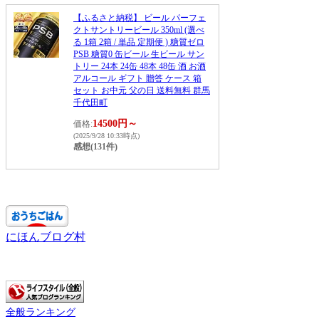
【ふるさと納税】 ビール パーフェ
クトサントリービール 350ml (選べ
る 1箱 2箱 / 単品 定期便 ) 糖質ゼロ
PSB 糖質0 缶ビール 生ビール サン
トリー 24本 24缶 48本 48缶 酒 お酒
アルコール ギフト 贈答 ケース 箱
セット お中元 父の日 送料無料 群馬
千代田町
14500円～
価格:
(2025/9/28 10:33時点)
感想(131件)
にほんブログ村
全般ランキング