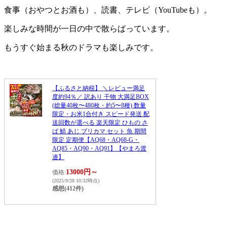
食事（おやつとお酒も）、読書、テレビ（YouTubeも）。
楽しみな時間が一日の中で散らばっています。
もうすぐ始まる秋のドラマも楽しみです。
【ふるさと納税】 ＼レビュー満足
度約94％／ 訳あり 干物 大満足BOX
(総量40枚〜480枚・約5〜8種) 数量
限定・お米1合付き スピード発送 配
送回数が選べる 楽天限定 ひもの さ
ば 鯖 あじ ブリカマ セット 魚 期間
限定 定期便【AQ68・AQ68-G・
AQ85・AQ90・AQ91】【やまろ渡
邉】
13000円～
価格:
(2025/9/28 10:32時点)
感想(412件)