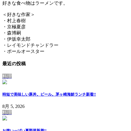
好きな食べ物はラーメンです。
＜好きな作家＞
・村上春樹
・京極夏彦
・森博嗣
・伊坂幸太郎
・レイモンドチャンドラー
・ポールオースター
最近の投稿
料理
時短で美味しい豚丼。ビール。茅ヶ崎海鮮ランチ
新着!!
8月 5, 2026
料理
お腹いっぱい夏野菜
新着!!