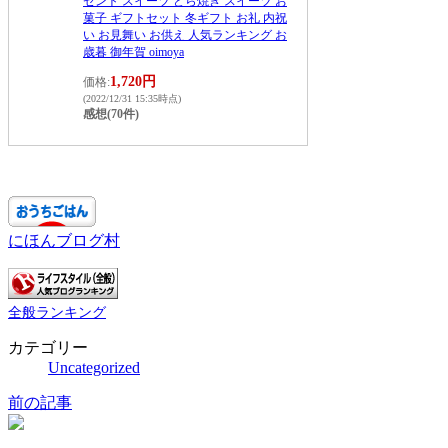
ゼント スイーツ どら焼き スイーツ お
菓子 ギフトセット 冬ギフト お礼 内祝
い お見舞い お供え 人気ランキング お
歳暮 御年賀 oimoya
1,720円
価格:
(2022/12/31 15:35時点)
感想(70件)
にほんブログ村
全般ランキング
カテゴリー
Uncategorized
前の記事