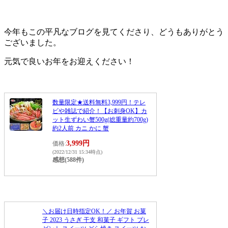
今年もこの平凡なブログを見てくださり、どうもありがとう
ございました。
元気で良いお年をお迎えください！
数量限定★送料無料3,999円！テレ
ビや雑誌で紹介！【お刺身OK】カ
ット生ずわい蟹500g(総重量約700g)
約2人前 カニ かに 蟹
3,999円
価格:
(2022/12/31 15:34時点)
感想(588件)
＼お届け日時指定OK！／ お年賀 お菓
子 2023 うさぎ 干支 和菓子 ギフト プレ