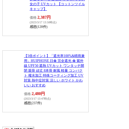
女の子 UVカット 【コットンツイル
キャップ】
2,387円
価格:
(2023/3/17 13:50時点)
感想(120件)
【5倍ポイント】「遮光率100%&晴雨兼
用」HUIPHONE 日傘 完全遮光 傘 紫外
線 UPF50 遮熱 UVカット ワンタッチ開
閉 親骨 頑丈 8本骨 耐風 軽量 コンパク
ト 撥水加工 特殊コーティング加工 UV
対策 熱中症対策 涼しい ホワイト かわ
いい おすすめ
2,480円
価格:
(2023/3/17 13:47時点)
感想(237件)