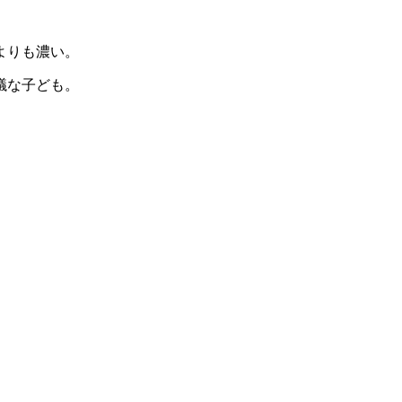
よりも濃い。
議な子ども。