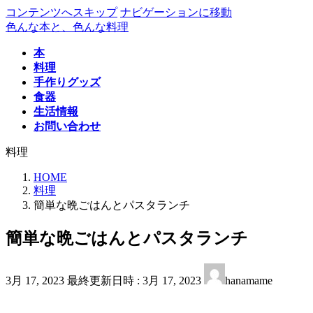
コンテンツへスキップ
ナビゲーションに移動
色んな本と、色んな料理
本
料理
手作りグッズ
食器
生活情報
お問い合わせ
料理
HOME
料理
簡単な晩ごはんとパスタランチ
簡単な晩ごはんとパスタランチ
3月 17, 2023
最終更新日時 :
3月 17, 2023
hanamame