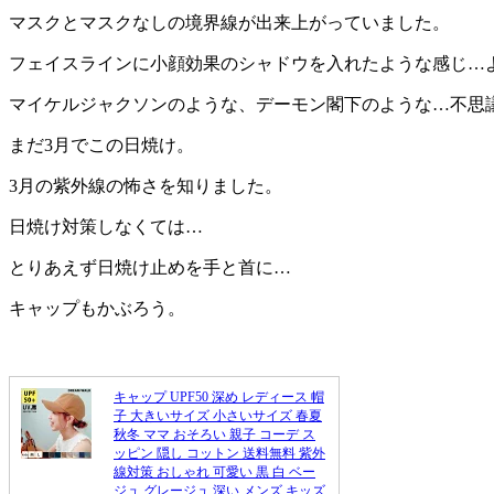
マスクとマスクなしの境界線が出来上がっていました。
フェイスラインに小顔効果のシャドウを入れたような感じ…
マイケルジャクソンのような、デーモン閣下のような…不思
まだ3月でこの日焼け。
3月の紫外線の怖さを知りました。
日焼け対策しなくては…
とりあえず日焼け止めを手と首に…
キャップもかぶろう。
キャップ UPF50 深め レディース 帽
子 大きいサイズ 小さいサイズ 春夏
秋冬 ママ おそろい 親子 コーデ ス
ッピン 隠し コットン 送料無料 紫外
線対策 おしゃれ 可愛い 黒 白 ベー
ジュ グレージュ 深い メンズ キッズ