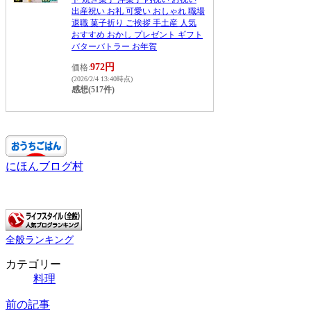
出産祝い お礼 可愛い おしゃれ 職場
退職 菓子折り ご挨拶 手土産 人気
おすすめ おかし プレゼント ギフト
バターバトラー お年賀
972円
価格:
(2026/2/4 13:40時点)
感想(517件)
にほんブログ村
全般ランキング
カテゴリー
料理
前の記事