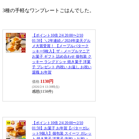
3種の手軽なワンプレートごはんでした。
【ポイント10倍 2/4 20:00〜2/10
01:59】＼2年連続／2024年楽天グル
メ大賞受賞！ 【メープルバターク
ッキー9枚入】ザ・メープルマニア
お菓子 ギフト 詰め合わせ 個包装 ク
ッキー ラングドシャ 焼き菓子 洋菓
子 プレゼント 内祝い お返し お祝い
退職 お年賀
1130円
価格:
(2026/2/4 13:39時点)
感想(1150件)
【ポイント10倍 2/4 20:00〜2/10
01:59】お菓子 お年賀【バターガレ
ット9個入】個包装 スイーツ ガレッ
ト 焼き菓子 洋菓子 内祝い お祝い