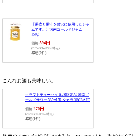
【果皮と果汁を贅沢に使用したジャ
ムです。】湘南ゴールドジャム
150g
594円
価格:
(2022/3/14 09:57時点)
感想(0件)
こんなお酒も美味しい。
クラフトチューハイ 地域限定品 湘南ゴ
ールドサワー 330ml 宝 タカラ 寶CRAFT
270円
価格:
(2022/3/14 09:57時点)
感想(1件)