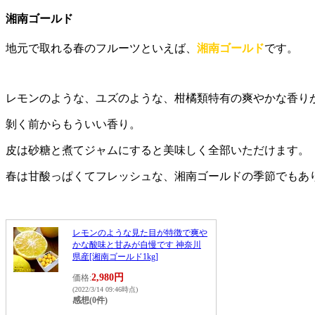
湘南ゴールド
地元で取れる春のフルーツといえば、
湘南ゴールド
です
。
レモンのような、ユズのような、柑橘類特有の爽やかな香り
剝く前からもういい香り。
皮は砂糖と煮てジャムにすると美味しく全部いただけます。
春は甘酸っぱくてフレッシュな、湘南ゴールドの季節でもあ
レモンのような見た目が特徴で爽や
かな酸味と甘みが自慢です 神奈川
県産[湘南ゴールド1kg]
2,980円
価格:
(2022/3/14 09:46時点)
感想(0件)